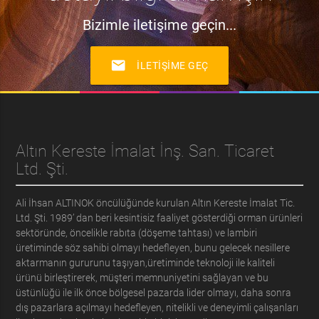
Bizimle iletişime geçin...
mail
İLETIŞIME GEÇ
Altın Kereste İmalat İnş. San. Ticaret
Ltd. Şti.
Ali İhsan ALTINOK öncülüğünde kurulan Altın Kereste İmalat Tic.
Ltd. Şti. 1989’ dan beri kesintisiz faaliyet gösterdiği orman ürünleri
sektöründe, öncelikle rabıta (döşeme tahtası) ve lambiri
üretiminde söz sahibi olmayı hedefleyen, bunu gelecek nesillere
aktarmanın gururunu taşıyan,üretiminde teknoloji ile kaliteli
ürünü birleştirerek, müşteri memnuniyetini sağlayan ve bu
üstünlüğü ile ilk önce bölgesel pazarda lider olmayı, daha sonra
dış pazarlara açılmayı hedefleyen, nitelikli ve deneyimli çalışanları