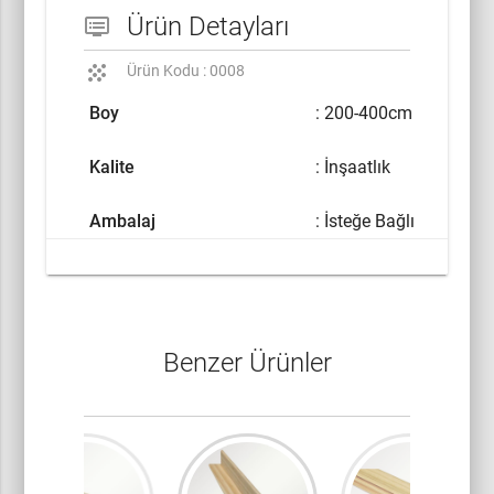
Ürün Detayları
dvr
grain
Ürün Kodu : 0008
Boy
: 200-400cm
Kalite
: İnşaatlık
Ambalaj
: İsteğe Bağlı
Benzer Ürünler