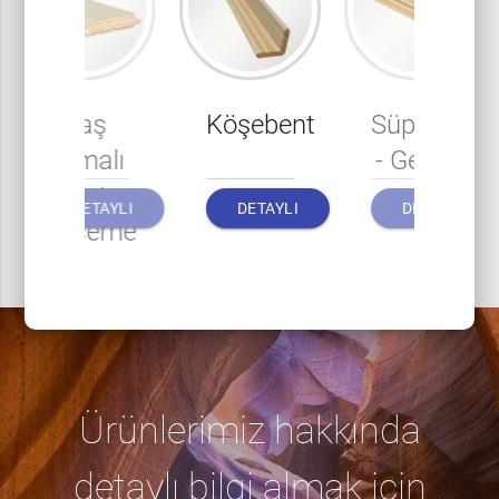
Baş
Köşebent
Süpürkelik
Açmalı
- Geniş
Rabıta
DETAYLI
DETAYLI
DETAYLI
Döşeme
BILGI
BILGI
BILGI
10'luk
Ürünlerimiz hakkında
detaylı bilgi almak için