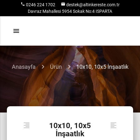
local_phone
email
0246 224 1702
destek@altinkereste.com.tr
Davraz Mahallesi 5954 Sokak No:4 ISPARTA
menu
Anasayfa
Ürün
10x10, 10x5 İnşaatlık
10x10, 10x5
format_align_right
format_align_left
İnşaatlık