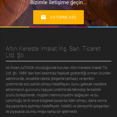
Bizimle iletişime geçin...
mail
İLETIŞIME GEÇ
Altın Kereste İmalat İnş. San. Ticaret
Ltd. Şti.
Ali İhsan ALTINOK öncülüğünde kurulan Altın Kereste İmalat Tic.
Ltd. Şti. 1989’ dan beri kesintisiz faaliyet gösterdiği orman ürünleri
sektöründe, öncelikle rabıta (döşeme tahtası) ve lambiri
üretiminde söz sahibi olmayı hedefleyen, bunu gelecek nesillere
aktarmanın gururunu taşıyan,üretiminde teknoloji ile kaliteli
ürünü birleştirerek, müşteri memnuniyetini sağlayan ve bu
üstünlüğü ile ilk önce bölgesel pazarda lider olmayı, daha sonra
dış pazarlara açılmayı hedefleyen, nitelikli ve deneyimli çalışanları
ile piyasada olumlu imaja sahip bir işletmedir.