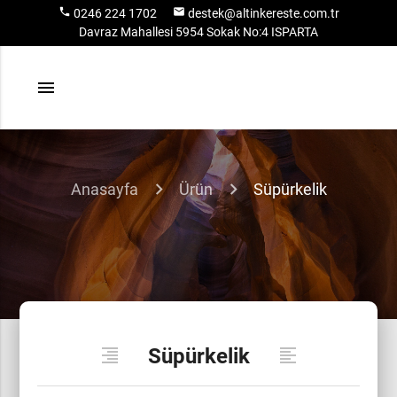
local_phone
email
0246 224 1702
destek@altinkereste.com.tr
Davraz Mahallesi 5954 Sokak No:4 ISPARTA
menu
Anasayfa
Ürün
Süpürkelik
Süpürkelik
format_align_right
format_align_left