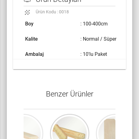
grain
Ürün Kodu : 0018
Boy
: 100-400cm
Kalite
: Normal / Süper
Ambalaj
: 10'lu Paket
Benzer Ürünler