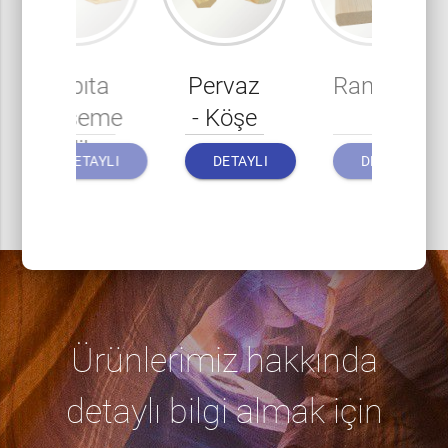
Rabıta
Pervaz
Ranzalık
Döşeme
- Köşe
5'lik
DETAYLI
DETAYLI
DETAYLI
BILGI
BILGI
BILGI
Ürünlerimiz hakkında
detaylı bilgi almak için