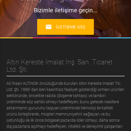
Bizimle iletişime geçin...
mail
İLETIŞIME GEÇ
Altın Kereste İmalat İnş. San. Ticaret
Ltd. Şti.
Ali İhsan ALTINOK öncülüğünde kurulan Altın Kereste İmalat Tic.
Ltd. Şti. 1989’ dan beri kesintisiz faaliyet gösterdiği orman ürünleri
sektöründe, öncelikle rabıta (döşeme tahtası) ve lambiri
üretiminde söz sahibi olmayı hedefleyen, bunu gelecek nesillere
aktarmanın gururunu taşıyan,üretiminde teknoloji ile kaliteli
ürünü birleştirerek, müşteri memnuniyetini sağlayan ve bu
üstünlüğü ile ilk önce bölgesel pazarda lider olmayı, daha sonra
dış pazarlara açılmayı hedefleyen, nitelikli ve deneyimli çalışanları