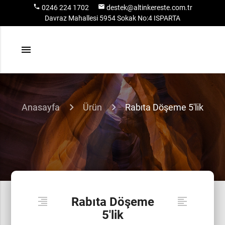
local_phone
email
0246 224 1702
destek@altinkereste.com.tr
Davraz Mahallesi 5954 Sokak No:4 ISPARTA
menu
Anasayfa
Ürün
Rabıta Döşeme 5'lik
Rabıta Döşeme
format_align_right
format_align_left
5'lik