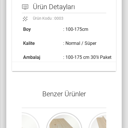
Ürün Detayları
dvr
grain
Ürün Kodu : 0003
Boy
: 100-175cm
Kalite
: Normal / Süper
Ambalaj
: 100-175 cm 30'li Paket
Benzer Ürünler