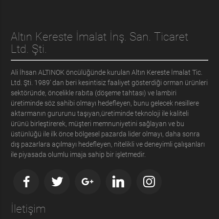
Altın Kereste İmalat İnş. San. Ticaret
Ltd. Şti.
Ali İhsan ALTINOK öncülüğünde kurulan Altın Kereste İmalat Tic.
Ltd. Şti. 1989’ dan beri kesintisiz faaliyet gösterdiği orman ürünleri
sektöründe, öncelikle rabıta (döşeme tahtası) ve lambiri
üretiminde söz sahibi olmayı hedefleyen, bunu gelecek nesillere
aktarmanın gururunu taşıyan,üretiminde teknoloji ile kaliteli
ürünü birleştirerek, müşteri memnuniyetini sağlayan ve bu
üstünlüğü ile ilk önce bölgesel pazarda lider olmayı, daha sonra
dış pazarlara açılmayı hedefleyen, nitelikli ve deneyimli çalışanları
ile piyasada olumlu imaja sahip bir işletmedir.
İletişim