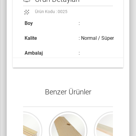
grain
Ürün Kodu : 0025
Boy
:
Kalite
: Normal / Süper
Ambalaj
:
Benzer Ürünler